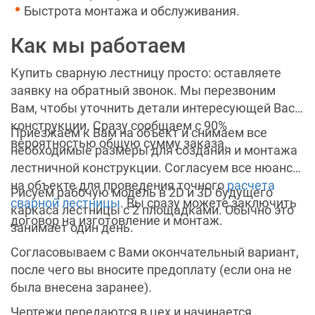
Быстрота монтажа и обслуживания.
Как мы работаем
Купить сварную лестницу просто: оставляете
заявку на обратный звонок. Мы перезвоним
Вам, чтобы уточнить детали интересующей Вас
конструкции. Сразу сообщаем с 90%
Приезжаем к Вам на объект и снимаем все
вероятностью общую сумму заказа.
необходимые размеры для создания и монтажа
лестничной конструкции. Согласуем все нюансы
на объекте для проведения точного
расчета
Рисуем рабочую модель в 2D и 3D будущего
сварной лестницы
. Вы сразу можете заключить
каркаса лестницы с 2 площадками. Обычно это
договор на изготовление и монтаж.
занимает один день.
Согласовываем с Вами окончательный вариант,
после чего вы вносите предоплату (если она не
была внесена заранее).
Чертежи передаются в цех и начинается