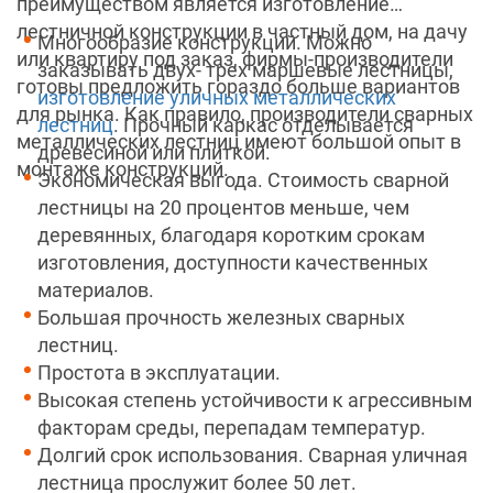
преимуществом является изготовление
лестничной конструкции в частный дом, на дачу
Многообразие конструкций. Можно
или квартиру под заказ, фирмы-производители
заказывать двух- трех маршевые лестницы,
готовы предложить гораздо больше вариантов
изготовление уличных металлических
для рынка. Как правило, производители сварных
лестниц
. Прочный каркас отделывается
металлических лестниц имеют большой опыт в
древесиной или плиткой.
монтаже конструкций.
Экономическая выгода. Стоимость сварной
лестницы на 20 процентов меньше, чем
деревянных, благодаря коротким срокам
изготовления, доступности качественных
материалов.
Большая прочность железных сварных
лестниц.
Простота в эксплуатации.
Высокая степень устойчивости к агрессивным
факторам среды, перепадам температур.
Долгий срок использования. Сварная уличная
лестница прослужит более 50 лет.