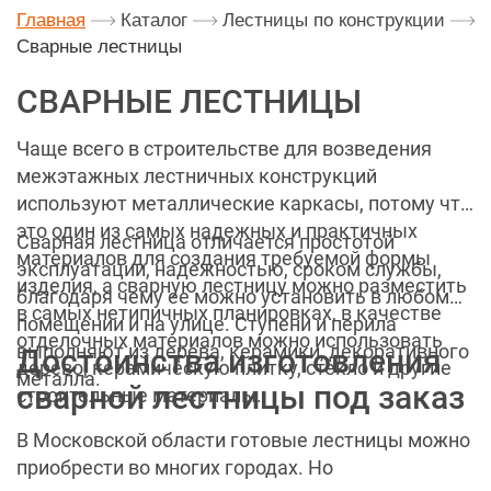
Главная
Каталог
Лестницы по конструкции
Сварные лестницы
СВАРНЫЕ ЛЕСТНИЦЫ
Чаще всего в строительстве для возведения
межэтажных лестничных конструкций
используют металлические каркасы, потому что
это один из самых надежных и практичных
Сварная лестница отличается простотой
материалов для создания требуемой формы
эксплуатации, надежностью, сроком службы,
изделия, а сварную лестницу можно разместить
благодаря чему ее можно установить в любом
в самых нетипичных планировках, в качестве
помещении и на улице. Ступени и перила
отделочных материалов можно использовать
выполняют из дерева, керамики, декоративного
Достоинства изготовления
дерево, керамическую плитку, стекло и другие
металла.
сварной лестницы под заказ
строительные материалы.
В Московской области готовые лестницы можно
приобрести во многих городах. Но