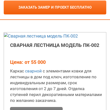
оценку удобства лестницы для эксплуатации.
производим столярные изделия для лестниц.
ЗАКАЗАТЬ ЗАМЕР И ПРОЕКТ БЕСПЛАТНО
Если у вас остались вопросы, наши менджеры с
радостью ответят на них. Поверьте, наши цены,
Вас приятно удивят!
СВАРНАЯ ЛЕСТНИЦА МОДЕЛЬ ПК-002
Цена: от 55 000
Каркас
сварной
с элементами ковки для
лестницы в дом под ключ, изготовление по
индивидуальным размерам, срок
изготовления от 2 до 7 дней. Отделка
ступеней перил декоративными материалами
по желанию заказчика.