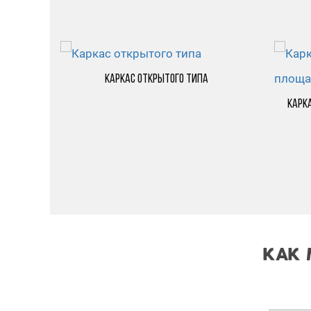
Каркас открытого типа
касе в
Карк
КАК 