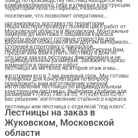
Завод по производству лестниц находится на
комбинированного типа и уличные конструкции.
территории села Остафьево, Рязанское
поселение, что позволяет оперативно
организовать доставку по территории
Наши мастера проведут полный цикл работ от
Московской области в Жуковском. Монтажные
замеров до монтажа с обшивкой каркаса
работы включают готовые отверстия для
деревянной облицовкой или другим материалом
ступеней и грунтовку с покраской.
по желанию заказчика. Мы гарантируем Вам,
Предлагаем Вам купить лестницу в дом по
что цена заказа лестницы фиксирована и не
индивидуальным размерам. Закажите каркас
изменится в процессе работ.
лестницы из металла на второй этаж и мы
изготовим его в 7-ми дневный срок. Мы готовы
Телефоны для консультации по вопросу
предложить вам изготовление уличной
изготовления лестницы по индивидуальным
конструкции лестницы. Выберите удобное для
размерам +7(495) 740-34-55, +7(926) 620-02-07.
вас решение: изготовление стального каркаса
лестницы или лестница с отделкой "под ключ".
Лестницы на заказ в
Жуковском, Московской
области