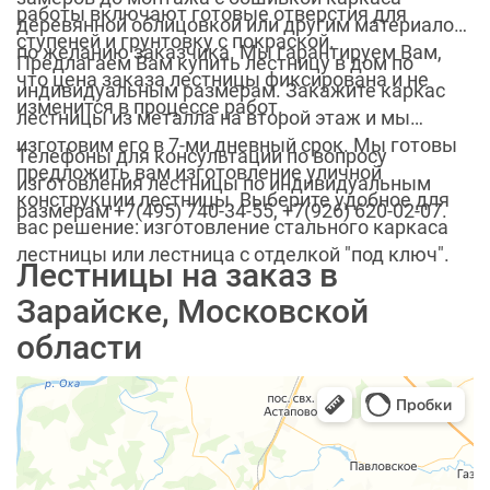
работы включают готовые отверстия для
деревянной облицовкой или другим материалом
ступеней и грунтовку с покраской.
по желанию заказчика. Мы гарантируем Вам,
Предлагаем Вам купить лестницу в дом по
что цена заказа лестницы фиксирована и не
индивидуальным размерам. Закажите каркас
изменится в процессе работ.
лестницы из металла на второй этаж и мы
изготовим его в 7-ми дневный срок. Мы готовы
Телефоны для консультации по вопросу
предложить вам изготовление уличной
изготовления лестницы по индивидуальным
конструкции лестницы. Выберите удобное для
размерам +7(495) 740-34-55, +7(926) 620-02-07.
вас решение: изготовление стального каркаса
лестницы или лестница с отделкой "под ключ".
Лестницы на заказ в
Зарайске, Московской
области