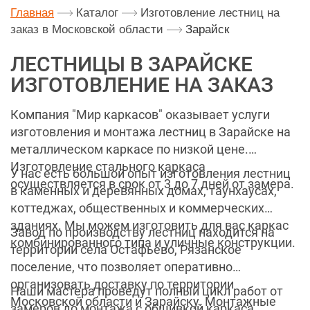
Главная
Каталог
Изготовление лестниц на
заказ в Московской области
Зарайск
ЛЕСТНИЦЫ В ЗАРАЙСКЕ
ИЗГОТОВЛЕНИЕ НА ЗАКАЗ
Компания "Мир каркасов" оказывает услуги
изготовления и монтажа лестниц в Зарайске на
металлическом каркасе по низкой цене.
Изготовление стального каркаса
У нас есть большой опыт изготовления лестниц
осуществляется в срок от 3 до 7 дней от замера.
в каменных и деревянных домах, таунхаусах,
коттеджах, общественных и коммерческих
зданиях. Мы можем изготовить для вас каркас
Завод по производству лестниц находится на
комбинированного типа и уличные конструкции.
территории села Остафьево, Рязанское
поселение, что позволяет оперативно
организовать доставку по территории
Наши мастера проведут полный цикл работ от
Московской области и Зарайску. Монтажные
замеров до монтажа с обшивкой каркаса