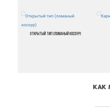
ми
Открытый тип (ломаный косоур)
КАК 