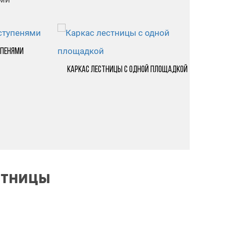
упенями
Каркас лестницы с одной площадкой
Л
СТНИЦЫ